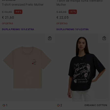
T-shirt de manga curta Vermelho
T-shirt oversized Preto Mulher
Mulher
46%
37%
€ 40,00
€ 35,00
€ 21,60
€ 22,05
OFERTAS
OFERTAS
DUPLA PROMO 10% EXTRA
DUPLA PROMO 10% EXTRA
1
2
ORGANIC COTTON