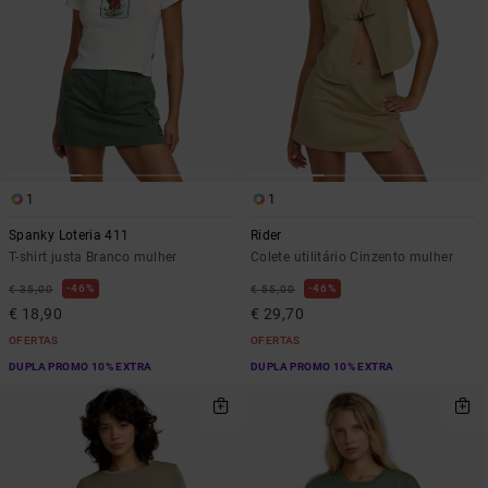
1
1
Spanky Loteria 411
Rider
T-shirt justa Branco mulher
Colete utilitário Cinzento mulher
46%
46%
€ 35,00
€ 55,00
€ 18,90
€ 29,70
OFERTAS
OFERTAS
DUPLA PROMO 10% EXTRA
DUPLA PROMO 10% EXTRA