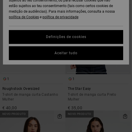
sujeitos ao teu consentimento, ou para recusar cookies que não
PROCURAR
ORDENAR
estão sujeitos ao teu consentimento (tais como certos cookies de
CRITÉRIOS
POR
DE
medição de audiências). Para mais informações, consulta a nossa
FILTRAGEM
política de Cookies
e
política de privacidade
Definições de cookies
Aceitar tudo
1
1
Roughstock Oversized
The Star Easy
T-shirt de manga curta Castanho
T-shirt de manga curta Preto
Mulher
Mulher
€ 40,00
€ 35,00
NOVO PRODUTO
NOVO PRODUTO