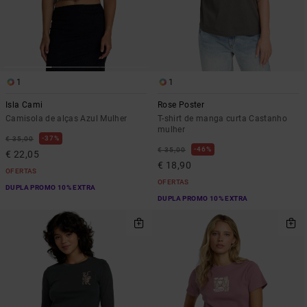
1
1
Isla Cami
Rose Poster
Camisola de alças Azul Mulher
T-shirt de manga curta Castanho
mulher
37%
€ 35,00
46%
€ 35,00
€ 22,05
€ 18,90
OFERTAS
OFERTAS
DUPLA PROMO 10% EXTRA
DUPLA PROMO 10% EXTRA