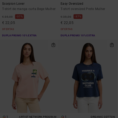
Scorpion Lover
Easy Oversized
T-shirt de manga curta Bege Mulher
T-shirt oversized Preto Mulher
37%
37%
€ 35,00
€ 35,00
€ 22,05
€ 22,05
OFERTAS
OFERTAS
DUPLA PROMO 10% EXTRA
DUPLA PROMO 10% EXTRA
1
1
ARTIST NETWORK PROGRAM
ORGANIC COTTON