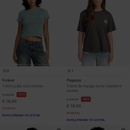
2
1
Forever
Pegasus
T-shirt justa Azul mulher
T-shirt de manga curta Castanho
mulher
37%
€ 30,00
46%
€ 35,00
€ 18,90
€ 18,90
OFERTAS
OFERTAS
DUPLA PROMO 10% EXTRA
DUPLA PROMO 10% EXTRA