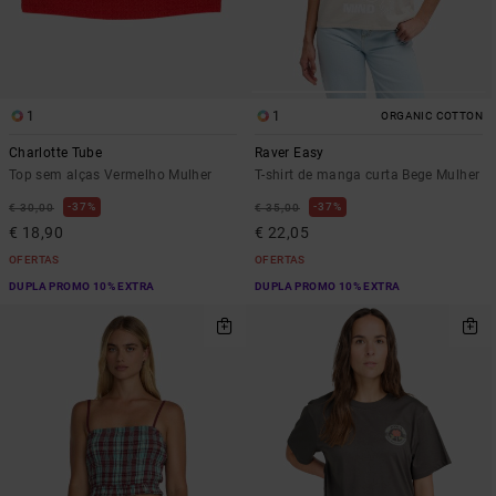
1
1
ORGANIC COTTON
Charlotte Tube
Raver Easy
Top sem alças Vermelho Mulher
T-shirt de manga curta Bege Mulher
37%
37%
€ 30,00
€ 35,00
€ 18,90
€ 22,05
OFERTAS
OFERTAS
DUPLA PROMO 10% EXTRA
DUPLA PROMO 10% EXTRA