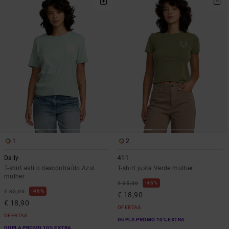
1
2
Daily
411
T-shirt estilo descontraído Azul
T-shirt justa Verde mulher
mulher
46%
€ 35,00
46%
€ 35,00
€ 18,90
€ 18,90
OFERTAS
OFERTAS
DUPLA PROMO 10% EXTRA
DUPLA PROMO 10% EXTRA