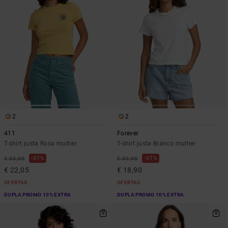
2
2
411
Forever
T-shirt justa Rosa mulher
T-shirt justa Branco mulher
37%
37%
€ 35,00
€ 30,00
€ 22,05
€ 18,90
OFERTAS
OFERTAS
DUPLA PROMO 10% EXTRA
DUPLA PROMO 10% EXTRA