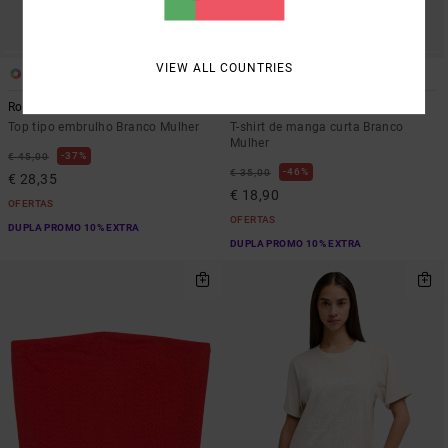
VIEW ALL COUNTRIES
1
1
Roma
Club RVCA Rib
Top tipo embrulho Branco Mulher
T-shirt de manga curta Branco
Mulher
37%
€ 45,00
46%
€ 35,00
€ 28,35
€ 18,90
OFERTAS
OFERTAS
DUPLA PROMO 10% EXTRA
DUPLA PROMO 10% EXTRA