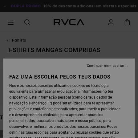
AVANÇAR
A PROMO
PARA
10% de desconto adicional em ofertas especiais
Poupa Agor
A
SELEÇÃO
DA
GRELHA
DE
PRODUTOS
T-Shirts
T-SHIRTS MANGAS COMPRIDAS
Continuar sem aceitar
FAZ UMA ESCOLHA PELOS TEUS DADOS
FICA ATENTO/A, OS PRODUTOS VOLTAM EM
Nós e os nossos parceiros utilizamos cookies ou tecnologia
BREVE
equivalente para armazenar e/ou aceder a informações no teu
dispositivo. Esta informação pessoal (como os teus dados de
navegação e endereço IP) pode ser utilizada para te apresentar
publicações e conteúdos personalizados; para medir a publicidade
e o desempenho do conteúdo; para apresentar anúncios
TAMBÉM PODERÁS GOSTAR
personalizados; para saber mais sobre o nosso público; para
desenvolver e melhorar os produtos dos nossos parceiros. Podes
AVANÇAR
AVANÇAR
definir as tuas escolhas para aceitar ou recusar cookies que estão
NOVO PRODUTO
NOVO PRODUTO
PARA
PARA