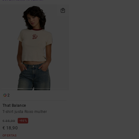
2
That Balance
T-shirt justa Roxo mulher
46%
€ 35,00
€ 18,90
OFERTAS